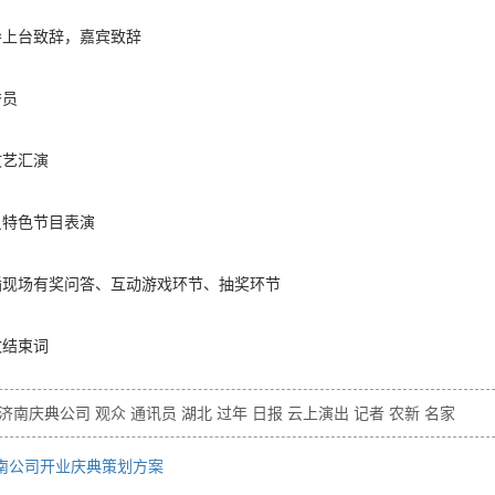
导上台致辞，嘉宾致辞
秀员
文艺汇演
员特色节目表演
插现场有奖问答、互动游戏环节、抽奖环节
致结束词
济南庆典公司 观众 通讯员 湖北 过年 日报 云上演出 记者 农新 名家
南公司开业庆典策划方案