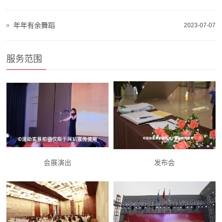
年年有余舞蹈
2023-07-07
服务范围
会展演出
发布会