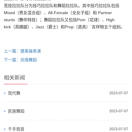
竞技拉拉队分为技巧拉拉队和舞蹈拉拉队。其中技巧拉拉队包括
Mixed（男女混合组）、All-Female（全女子组）和 Partner
stunts（舞伴特技）；舞蹈拉拉队又包括Pom（花球）、High
kick（高踢腿）、Jazz（爵士）和Prop（道具）`吉祥物五个组别。
上一篇：健美操表演
下一篇：风情舞蹈
相关新闻
现代舞
2023-07-07
民族舞蹈
2023-07-07
千手观音
2023-07-07