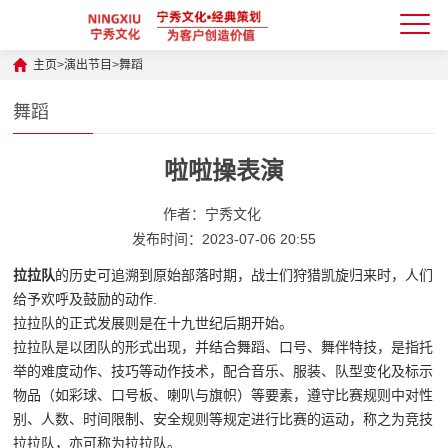
主页
>
演出节目
>
舞蹈
舞蹈
啦啦操表演
作者：宁秀文化
发布时间：2023-07-06 20:55
拉拉队
的历史可追溯到原始部落时期，战士们狩猎凯旋归来时，人们
给予欢呼及鼓励的动作.
拉拉队的正式发展则是在十九世纪后期开始。
拉拉队是以团队的形式出现，并结合舞蹈、口号、舞伴特技，是指托
举的难度动作、技巧等动作技术，配合音乐、服装、队型变化及标示
物品（如彩球、口号板、喇叭与旗帜）等要素，遵守比赛规则中对性
别、人数、时间限制、安全规则等规定进行比赛的运动，称之为竞技
拉拉队，亦可称为拉拉队。