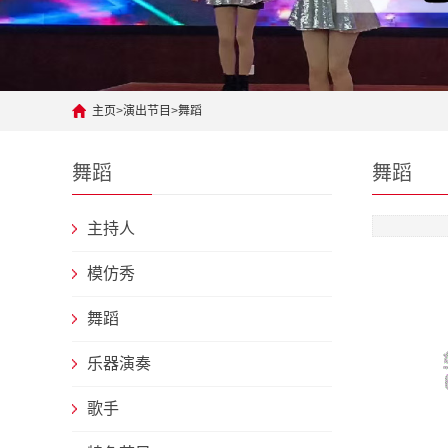
主页
>
演出节目
>
舞蹈
舞蹈
舞蹈
主持人
模仿秀
舞蹈
乐器演奏
歌手